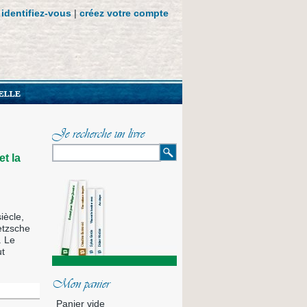
identifiez-vous
|
créez votre compte
Je recherche un livre
t la
iècle,
etzsche
. Le
ut
Mon panier
Panier vide