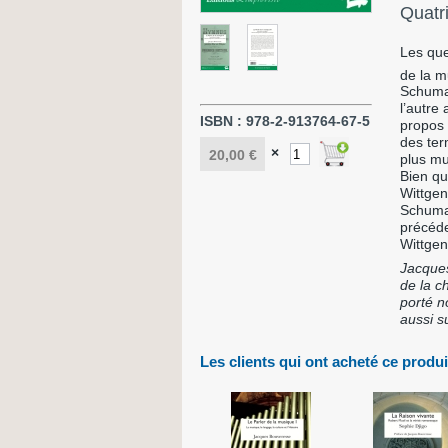
Quatr
Les que
de la m
Schuman
l’autre
ISBN :
978-2-913764-67-5
propos 
des ter
×
20,00 €
plus mu
Bien qu
Wittgen
Schuman
précéde
Wittgen
Jacques
de la c
porté n
aussi su
Les clients qui ont acheté ce produi