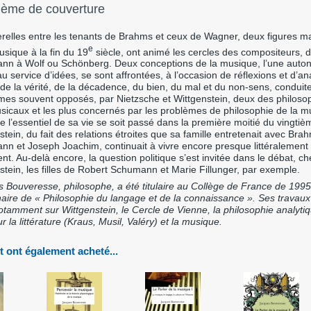
ième de couverture
relles entre les tenants de Brahms et ceux de Wagner, deux figures m
e
usique à la fin du 19
siècle, ont animé les cercles des compositeurs, 
n à Wolf ou Schönberg. Deux conceptions de la musique, l’une auto
 au service d’idées, se sont affrontées, à l’occasion de réflexions et d’a
de la vérité, de la décadence, du bien, du mal et du non-sens, conduit
mes souvent opposés, par Nietzsche et Wittgenstein, deux des philoso
sicaux et les plus concernés par les problèmes de philosophie de la m
e l’essentiel de sa vie se soit passé dans la première moitié du vingtiè
stein, du fait des relations étroites que sa famille entretenait avec Bra
n et Joseph Joachim, continuait à vivre encore presque littéralement 
nt. Au-delà encore, la question politique s’est invitée dans le débat, ch
stein, les filles de Robert Schumann et Marie Fillunger, par exemple.
 Bouveresse, philosophe, a été titulaire au Collège de France de 199
haire de « Philosophie du langage et de la connaissance ». Ses travaux
otamment sur Wittgenstein, le Cercle de Vienne, la philosophie analyti
r la littérature (Kraus, Musil, Valéry) et la musique.
t ont également acheté...