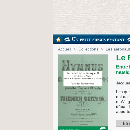
Accueil
>
Collections
>
Les aéronaute
Le 
Entre 
musiq
Jacque
Les que
ont agi
et Witt
débat, 
apporte
En 