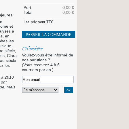
Port
0,00 €
Total
0,00 €
ajeures
de
Les prix sont TTC
nome et
nalyses à
PASSER LA COMMANDE
es, en
phes les
usique.
Newsletter
me siècle,
Voulez-vous être informé de
hms, Clara
nos parutions ?
au siècle
(Vous recevrez 4 à 6
ez les
courriers par an.)
5 à 2010
 ont
que, mais