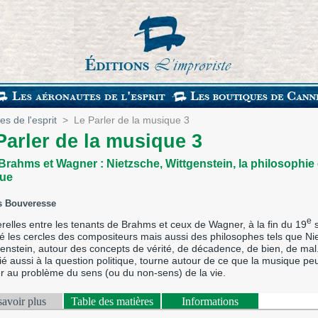
s de l'esprit
>
Le Parler de la musique 3
Parler de la musique 3
Brahms et Wagner : Nietzsche, Wittgenstein, la philosophie e
ue
s Bouveresse
e
relles entre les tenants de Brahms et ceux de Wagner, à la fin du 19
s
té les cercles des compositeurs mais aussi des philosophes tels que Ni
genstein, autour des concepts de vérité, de décadence, de bien, de mal
lié aussi à la question politique, tourne autour de ce que la musique pe
r au problème du sens (ou du non-sens) de la vie.
savoir plus
Table des matières
Informations