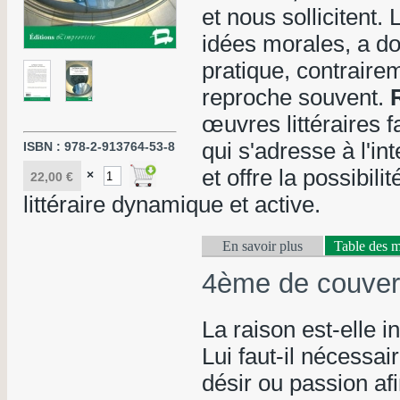
et nous sollicitent.
idées morales, a do
pratique, contraireme
reproche souvent.
œuvres littéraires f
qui s'adresse à l'int
ISBN :
978-2-913764-53-8
et offre la possibil
×
22,00 €
littéraire dynamique et active.
En savoir plus
Table des m
4ème de couver
La raison est-elle i
Lui faut-il nécess
désir ou passion af