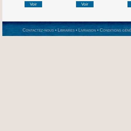
Voir
Voir
Contactez-nous
•
Libraires
•
Livraison
•
Conditions géné