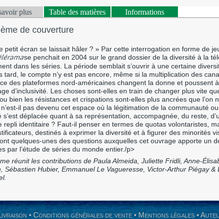
savoir plus
Table des matières
Informations
ième de couverture
le petit écran se laissait hâler ? » Par cette interrogation en forme de j
se penchait en 2004 sur le grand dossier de la diversité à la tél
élérama
nt dans les séries. La période semblait s’ouvrir à une certaine diversit
s tard, le compte n’y est pas encore, même si la multiplication des can
ence des plateformes nord-américaines changent la donne et poussent à
ge d’inclusivité. Les choses sont-elles en train de changer plus vite qu
ou bien les résistances et crispations sont-elles plus ancrées que l’on n
n’est-il pas devenu cet espace où la légitimation de la communauté ou
é s’est déplacée quant à sa représentation, accompagnée, du reste, d’
e repli identitaire ? Faut-il penser en termes de quotas volontaristes, m
tificateurs, destinés à exprimer la diversité et à figurer des minorités vi
sont quelques-unes des questions auxquelles cet ouvrage apporte un d
s par l’étude de séries du monde entier./p>
me réunit les contributions de Paula Almeida, Juliette Fridli, Anne-Élisa
, Sébastien Hubier, Emmanuel Le Vagueresse, Victor-Arthur Piégay &
l.
Livraison
•
Conditions générales de vente
•
Mentions légales
•
Aute