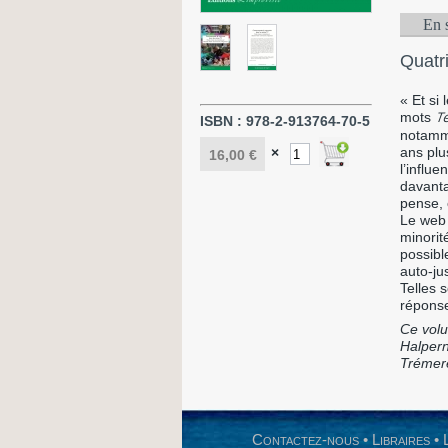
En 
Quatr
« Et si 
mots
T
ISBN :
978-2-913764-70-5
notamme
ans plu
×
16,00 €
l’influ
davanta
pense, 
Le web 
minorit
possibl
auto-jus
Telles 
réponse
Ce volu
Halpern
Trémere
Contactez-nous
•
Libraires
•