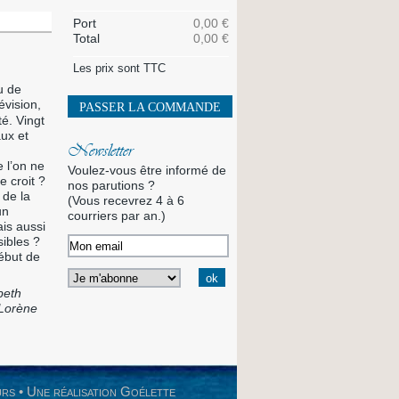
Port
0,00 €
Total
0,00 €
Les prix sont TTC
eu de
évision,
PASSER LA COMMANDE
é. Vingt
aux et
Newsletter
e l’on ne
Voulez-vous être informé de
e croit ?
nos parutions ?
 de la
(Vous recevrez 4 à 6
un
courriers par an.)
ais aussi
sibles ?
ébut de
beth
 Lorène
urs
•
Une réalisation Goélette