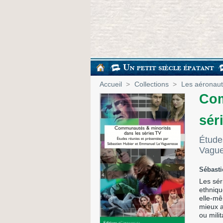
Accueil
>
Collections
>
Les aéronaute
Com
sér
Étude
Vague
Sébasti
Les sér
ethniqu
elle-mê
mieux a
ou milit