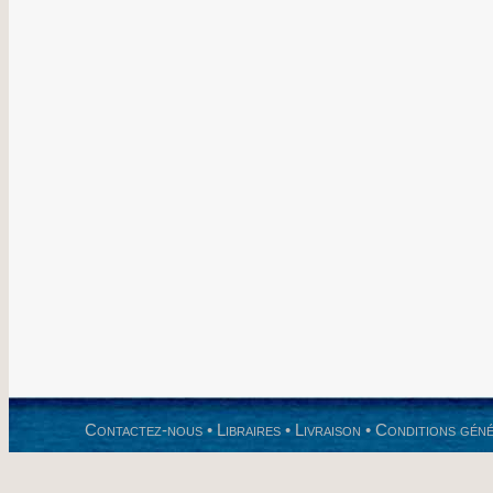
Contactez-nous
•
Libraires
•
Livraison
•
Conditions géné